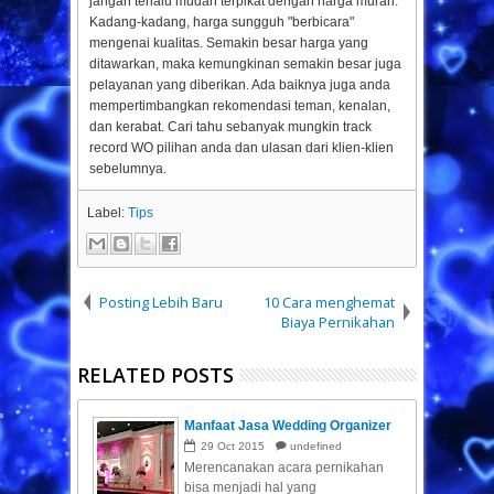
jangan terlalu mudah terpikat dengan harga murah.
Kadang-kadang, harga sungguh "berbicara"
mengenai kualitas. Semakin besar harga yang
ditawarkan, maka kemungkinan semakin besar juga
pelayanan yang diberikan. Ada baiknya juga anda
mempertimbangkan rekomendasi teman, kenalan,
dan kerabat. Cari tahu sebanyak mungkin track
record WO pilihan anda dan ulasan dari klien-klien
sebelumnya.
Label:
Tips
Posting Lebih Baru
10 Cara menghemat
Biaya Pernikahan
RELATED POSTS
Manfaat Jasa Wedding Organizer
29
Oct
2015
undefined
Merencanakan acara pernikahan
bisa menjadi hal yang