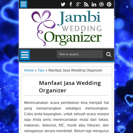
Home
»
Tips
»
Manfaat Jasa Wedding Organizer
Manfaat Jasa Wedding
Organizer
Merencanakan acara pernikahan bisa menjadi hal
yang menyenangkan sekaligus memusingkan.
Coba anda bayangkan, untuk sebuah acara resepsi
saja Anda perlu merencanakan mulai dari lokasi,
makanan, dekorasi, MC, musik atau hiburan, dan
sebagainya secara mendetail. Belum lagi mengurus