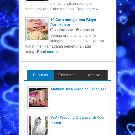
menyenangkan sekaligus
memusingkan. Coba anda ba...
Read more »
10 Cara menghemat Biaya
Pernikahan
30
Aug
2015
undefined
Semua orang tentu memiliki
keinginan untuk menikah karena
tujuan menikah adalah pemenuhan atas
keing...
Read more »
Populars
Comments
Archive
Manfaat Jasa Wedding Organizer
WO - Wedding Organizer di Kota
Jambi