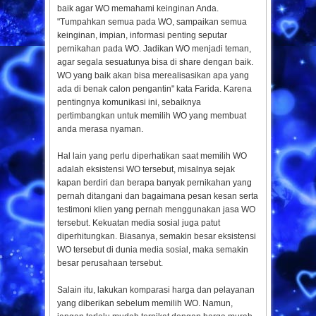
baik agar WO memahami keinginan Anda.
"Tumpahkan semua pada WO, sampaikan semua
keinginan, impian, informasi penting seputar
pernikahan pada WO. Jadikan WO menjadi teman,
agar segala sesuatunya bisa di share dengan baik.
WO yang baik akan bisa merealisasikan apa yang
ada di benak calon pengantin" kata Farida. Karena
pentingnya komunikasi ini, sebaiknya
pertimbangkan untuk memilih WO yang membuat
anda merasa nyaman.
Hal lain yang perlu diperhatikan saat memilih WO
adalah eksistensi WO tersebut, misalnya sejak
kapan berdiri dan berapa banyak pernikahan yang
pernah ditangani dan bagaimana pesan kesan serta
testimoni klien yang pernah menggunakan jasa WO
tersebut. Kekuatan media sosial juga patut
diperhitungkan. Biasanya, semakin besar eksistensi
WO tersebut di dunia media sosial, maka semakin
besar perusahaan tersebut.
Salain itu, lakukan komparasi harga dan pelayanan
yang diberikan sebelum memilih WO. Namun,